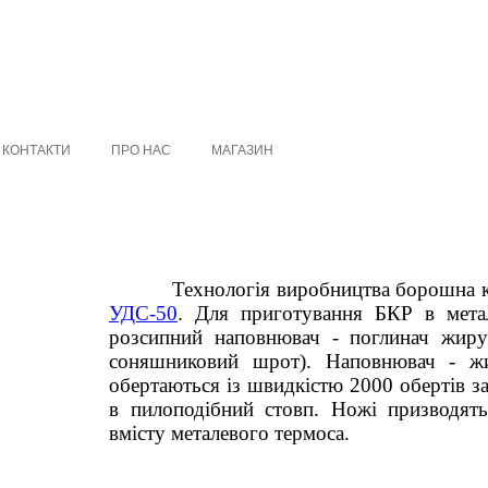
КОНТАКТИ
ПРО НАС
МАГАЗИН
рошна кормового з риби викону
УДС-50
.
Для приготування БКР в мета
розсипний наповнювач - поглинач жиру 
соняшниковий шрот). Наповнювач - жи
обертаються із швидкістю 2000 обертів з
в пилоподібний стовп.
Ножі призводять
вмісту металевого термоса.