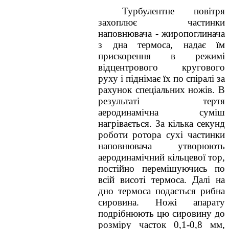
Турбулентне повітря
захоплює частинки
наповнювача - жиропоглинача
з дна термоса, надає їм
прискорення в режимі
відцентрового кругового
руху і піднімає їх по спіралі за
рахунок спеціальних ножів. В
результаті тертя
аеродинамічна суміш
нагрівається. За кілька секунд
роботи ротора сухі частинки
наповнювача утворюють
аеродинамічний кільцевої тор,
постійно перемішуючись по
всій висоті термоса.
Далі на
дно термоса подається рибна
сировина.
Ножі апарату
подрібнюють цю сировину до
розміру часток 0,1-0,8 мм,