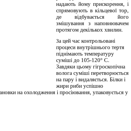
надають йому прискорення, і
спрямовують в кільцевої тор,
де відбувається його
змішування з наповнювачем
протягом декількох хвилин.
а цей час контрольовані
З
процеси внутрішнього тертя
піднімають температуру
суміші до 105-120° С.
Завдяки цьому гігроскопічна
волога суміші перетворюється
на пару і видаляється. Білки і
жири риби успішно
ановки на охолодження і просіювання, упаковується у