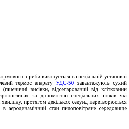
ється в спеціальній установці
левий термос апарату
УДС-50
завантажують сухий
(пшеничні висівки, відсепарований від клітковини
ропоглинач за допомогою спеціальних ножів які
а хвилину, протягом декількох секунд перетворюється
 в аеродинамічний стан пилоповітряне середовище