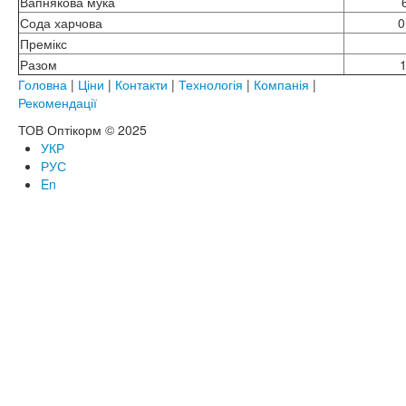
Вапнякова мука
Сода харчова
0
Премікс
Разом
Головна
|
Ціни
|
Контакти
|
Технологія
|
Компанія
|
Рекомендації
ТОВ Оптікорм © 2025
УКР
РУС
En