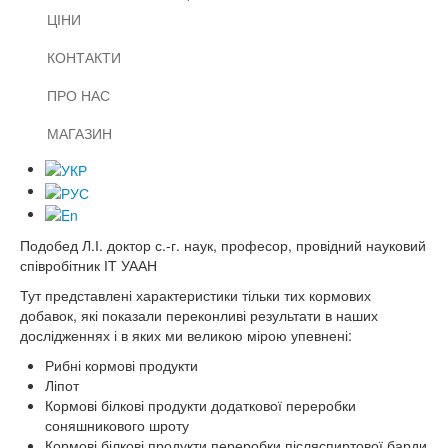
ЦІНИ
КОНТАКТИ
ПРО НАС
МАГАЗИН
Подобед Л.І. доктор с.-г. наук, професор, провідний науковий
співробітник ІТ УААН
Тут представлені характеристики тільки тих кормових
добавок, які показали переконливі результати в наших
дослідженнях і в яких ми великою мірою упевнені:
Рибні кормові продукти
Ліпот
Кормові білкові продукти додаткової переробки
соняшникового шроту
Кормові білкові продукти переробки післяспиртової барди