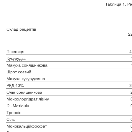
Таблиця 1. Ре
Склад рецептів
2
Пшениця
4
Кукурудза
Макуха соняшникова
Шрот соєвий
Макуха кукурудзяна
РКД 40%
3
Олія соняшникова
Монохлоргідрат лізіну
DL-Метіонін
Треонін
Сіль
Монокальційфосфат