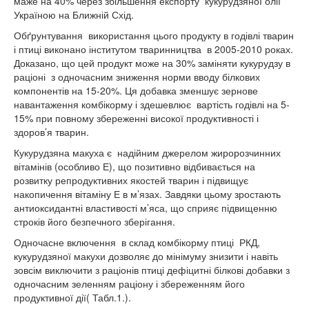
маже на 40% через збільшення експорту кукурудзяної олії
Україною на Ближній Схід.
Обґрунтування використання цього продукту в годівлі тварин
і птиці виконано інститутом тваринництва в 2005-2010 роках.
Доказано, що цей продукт може на 30% заміняти кукурудзу в
раціоні з одночасним зниження норми вводу білкових
компонентів на 15-20%. Ця добавка зменшує зернове
навантаження комбікорму і здешевлює вартість годівлі на 5-
15% при повному збереженні високої продуктивності і
здоров’я тварин.
Кукурудзяна макуха є надійним джерелом жиророзчинних
вітамінів (особливо Е), що позитивно відбивається на
розвитку репродуктивних якостей тварин і підвищує
накопичення вітаміну Е в м’язах. Завдяки цьому зростають
антиоксидантні властивості м’яса, що сприяє підвищенню
строків його безпечного зберігання.
Одночасне включення в склад комбікорму птиці РКД,
кукурудзяної макухи дозволяє до мінімуму знизити і навіть
зовсім виключити з раціонів птиці дефіцитні білкові добавки з
одночасним зеленням раціону і збереженням його
продуктивної дії( Табл.1.).