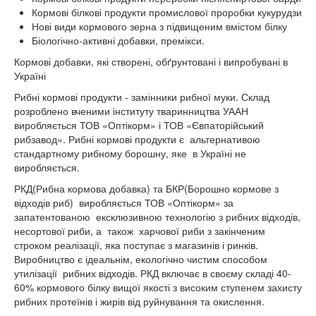
Кормові білкові продукти промислової проробки кукурудзи
Нові види кормового зерна з підвищеним вмістом білку
Біологічно-активні добавки, премікси.
Кормові добавки, які створені, обґрунтовані і випробувані в
Україні
Рибні кормові продукти - замінники рибної муки. Склад
розроблено вченими інституту тваринництва УААН
виробляється ТОВ «Оптікорм» і ТОВ «Євпаторійський
рибзавод». Рибні кормові продукти є альтернативою
стандартному рибному борошну, яке в Україні не
виробляється.
РКД(Рибна кормова добавка) та БКР(Борошно кормове з
відходів риб) виробляється ТОВ «Оптікорм» за
запатентованою ексклюзивною технологію з рибних відходів,
несортової риби, а також харчової риби з закінченим
строком реалізації, яка поступає з магазинів і ринків.
Виробництво є ідеальнім, екологічно чистим способом
утилізації рибних відходів. РКД включає в своєму складі 40-
60% кормового білку вищої якості з високим ступенем захисту
рибних протеїнів і жирів від руйнування та окислення.