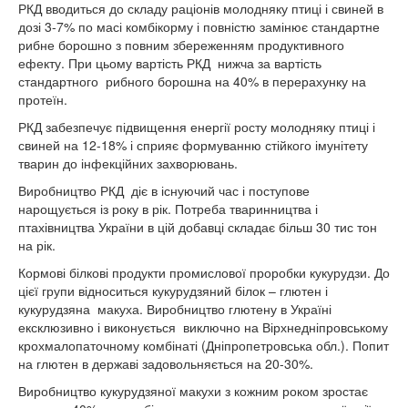
РКД вводиться до складу раціонів молодняку птиці і свиней в
дозі 3-7% по масі комбікорму і повністю замінює стандартне
рибне борошно з повним збереженням продуктивного
ефекту. При цьому вартість РКД нижча за вартість
стандартного рибного борошна на 40% в перерахунку на
протеїн.
РКД забезпечує підвищення енергії росту молодняку птиці і
свиней на 12-18% і сприяє формуванню стійкого імунітету
тварин до інфекційних захворювань.
Виробництво РКД діє в існуючий час і поступове
нарощується із року в рік. Потреба тваринництва і
птахівництва України в цій добавці складає більш 30 тис тон
на рік.
Кормові білкові продукти промислової проробки кукурудзи. До
цієї групи відноситься кукурудзяний білок – глютен і
кукурудзяна макуха. Виробництво глютену в Україні
ексклюзивно і виконується виключно на Вірхнедніпровському
крохмалопаточному комбінаті (Дніпропетровська обл.). Попит
на глютен в державі задовольняється на 20-30%.
Виробництво кукурудзяної макухи з кожним роком зростає