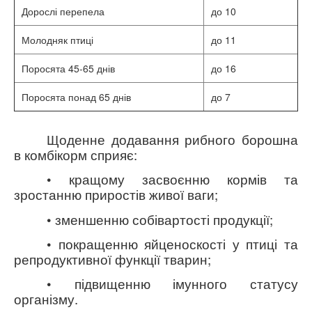
Дорослі перепела
до 10
Молодняк птиці
до 11
Поросята 45-65 днів
до 16
Поросята понад 65 днів
до 7
Щоденне додавання рибного борошна
в комбікорм сприяє:
• кращому засвоєнню кормів та
зростанню приростів живої ваги;
• зменшенню собівартості продукції;
• покращенню яйценоскості у птиці та
репродуктивної функції тварин;
• підвищенню імунного статусу
організму.