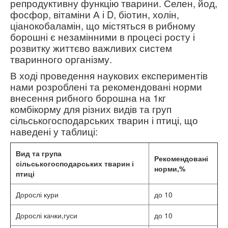
репродуктивну функцію тварини. Селен, йод,
фосфор, вітаміни А і D, біотин, холін,
ціанокобаламін, що містяться в рибному
борошні є незамінними в процесі росту і
розвитку життєво важливих систем
тваринного організму.
В ході проведення наукових експериментів
нами розроблені та рекомендовані норми
внесення рибного борошна на 1кг
комбікорму для різних видів та груп
сільськогосподарських тварин і птиці, що
наведені у таблиці:
Вид та група
Рекомендовані
сільськогосподарських тварин і
норми,%
птиці
Дорослі кури
до 10
Дорослі качки,гуси
до 10