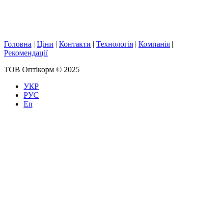
Головна
|
Ціни
|
Контакти
|
Технологія
|
Компанія
|
Рекомендації
ТОВ Оптікорм © 2025
УКР
РУС
En